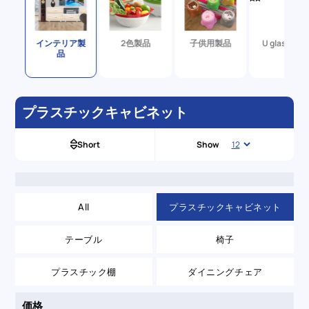
製品
インテリア製
2色製品
子供用製品
U glass 製品
品
プラスチックキャビネット
Short
Show
All
プラスチックキャビネット
テーブル
椅子
プラスチック棚
ダイニングチェア
価格