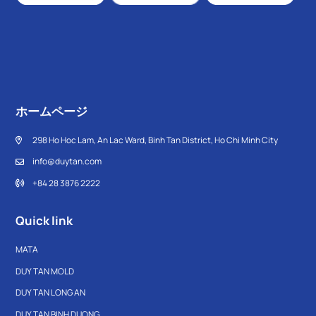
価格は消費者が製品を選ぶ際に最も重要視する問題の一つです。その
ため、プラスチックキャビネットは木材や金属などの他の素材と比べ
ると、はるかに低価格です。これにより、消費者は費用を節約しなが
らも製品の品質を確保することができます。
ホームページ
298 Ho Hoc Lam, An Lac Ward, Binh Tan District, Ho Chi Minh City
info@duytan.com
+84 28 3876 2222
Quick link
MATA
簡単に移動できる
DUY TAN MOLD
DUY TAN LONG AN
プラスチック製の構造とシンプルなデザインにより、プラスチックキ
DUY TAN BINH DUONG