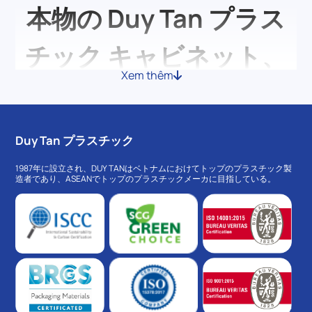
本物の Duy Tan プラス
チック キャビネット、
Xem thêm
手頃な価格、全国展開
便利さやサイズとデザインの多様性により、プラスチックキャビネッ
Duy Tan プラスチック
トは徐々に各家庭の生活空間に多く見られるようになっています。こ
の製品ラインについて詳しく知るために、以下の記事でDuy Tanと一
1987年に設立され、DUY TANはベトナムにおけてトップのプラスチック製
緒に詳しく見ていきましょう。
造者であり、ASEANでトップのプラスチックメーカに目指している。
なぜプラスチックキャビネ
ットが人気なのか？
手頃な価格