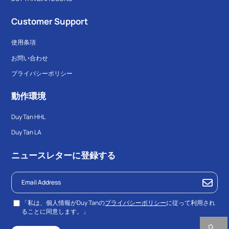
ャビネットは持ち運びや移動が容易な製品と評価されています。ま
た、これにより特に狭いスペースの家では、居住空間の配置がより柔
Customer Support
軟になります。
使用条項
優れた防水、防虫、防カビ性能
お問い合わせ
プライバシーポリシー
プラスチックは水、虫、カビの影響を受けない材料です。したがっ
動作環境
て、プラスチックキャビネットはキッチン、バスルーム、倉庫などの
湿気の多い環境での収納に理想的な選択肢です。
Duy Tan HHL
Duy Tan LA
利用者の健康に安全
ニュースレターに登録する
品質の良いプラスチック製品には、ホルムアルデヒドや鉛などの有害
物質が含まれていないため、利用者の健康を守ることができます。こ
れは特に食品、個人用品、おもちゃの保管において重要です。
「私は、個人情報がDuy Tanの
プライバシーポリシー
に従って利用され
ることに同意します。」
多様なデザイン