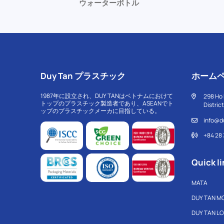
ウォーターボトル
Duy Tan プラスチック
ホーム
1987年に設立され、DUY TANはベトナムにおけて
298 Ho 
トップのプラスチック製造者であり、ASEANでト
Distric
ップのプラスチックメーカに目指している。
info@d
+84 28
Quick li
MATA
DUY TAN M
DUY TAN L