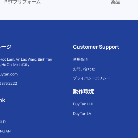
PETプリフォーム
薬品
ページ
Customer Support
Hoc Lam, An Lac Ward, Binh Tan
使用条項
t, Ho Chi Minh City
お問い合わせ
uytan.com
プライバシーポリシー
 3876 2222
動作環境
nk
Duy Tan HHL
Duy Tan LA
OLD
ONG AN