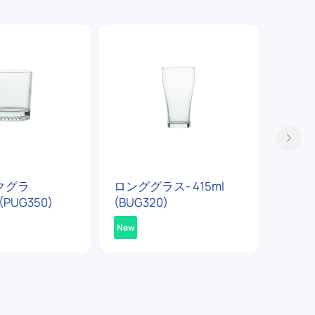
クグラ
ロンググラス- 415ml
マグカ
(PUG350)
(BUG320)
(PUG3
New
New