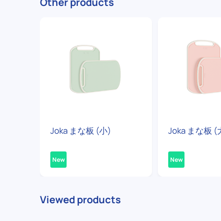
Other products
Joka まな板 (小)
Joka まな板 (
New
New
Viewed products