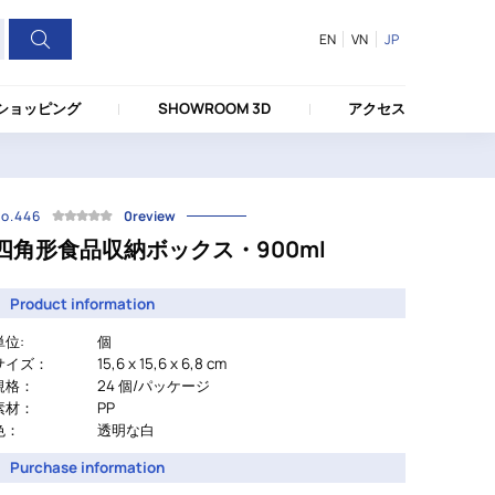
EN
VN
JP
ショッピング
SHOWROOM 3D
アクセス
o.446
0review
四角形食品収納ボックス・900ml
Product information
単位:
個
サイズ：
15,6 x 15,6 x 6,8 cm
規格：
24 個/パッケージ
素材：
PP
色：
透明な白
Purchase information