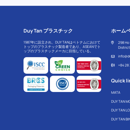
Duy Tan プラスチック
ホーム
1987年に設立され、DUY TANはベトナムにおけて
298 Ho 
トップのプラスチック製造者であり、ASEANでト
Distric
ップのプラスチックメーカに目指している。
info@d
+84 28
Quick li
MATA
DUY TAN M
DUY TAN L
DUY TAN B