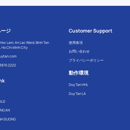
ページ
Customer Support
Hoc Lam, An Lac Ward, Binh Tan
使用条項
t, Ho Chi Minh City
お問い合わせ
uytan.com
プライバシーポリシー
 3876 2222
動作環境
nk
Duy Tan HHL
Duy Tan LA
OLD
ONG AN
INH DUONG