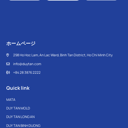
ホームページ
298 Ho Hoc Lam, An Lac Ward, Binh Tan District, Ho Chi Minh City
info@duytan.com
+84 28 3876 2222
Quick link
MATA
DUY TAN MOLD
DUY TAN LONG AN
DUY TAN BINH DUONG