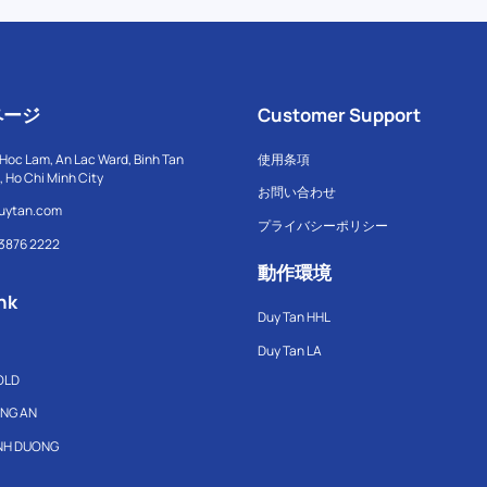
ページ
Customer Support
Hoc Lam, An Lac Ward, Binh Tan
使用条項
t, Ho Chi Minh City
お問い合わせ
uytan.com
プライバシーポリシー
 3876 2222
動作環境
nk
Duy Tan HHL
Duy Tan LA
OLD
ONG AN
INH DUONG