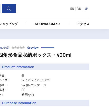
EN
VN
JP
ショッピング
SHOWROOM 3D
アクセス
o.443
0review
四角形食品収納ボックス・400ml
Product information
単位:
個
サイズ：
12,3 x 12,3 x 5,5 cm
規格：
24 個/パッケージ
素材：
PP
色：
透明な白
Purchase information