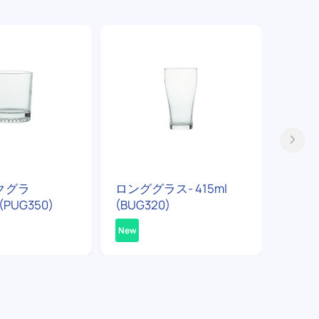
クグラ
ロンググラス- 415ml
マグカ
(PUG350)
(BUG320)
(PUG3
New
New