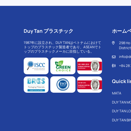
Duy Tan プラスチック
ホーム
1987年に設立され、DUY TANはベトナムにおけて
298 Ho 
トップのプラスチック製造者であり、ASEANでト
Distric
ップのプラスチックメーカに目指している。
info@d
+84 28
Quick li
MATA
DUY TAN M
DUY TAN L
DUY TAN B