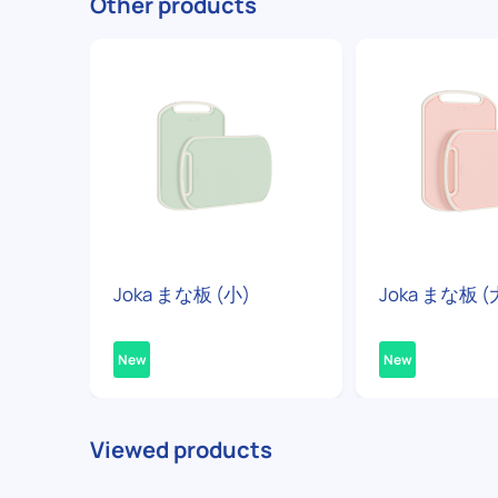
Other products
Joka まな板 (小)
Joka まな板 (
New
New
Viewed products