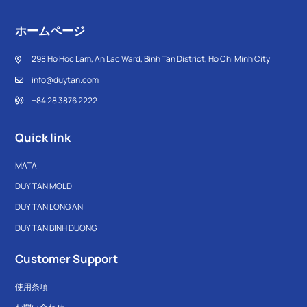
ホームページ
298 Ho Hoc Lam, An Lac Ward, Binh Tan District, Ho Chi Minh City
info@duytan.com
+84 28 3876 2222
Quick link
MATA
DUY TAN MOLD
DUY TAN LONG AN
DUY TAN BINH DUONG
Customer Support
使用条項