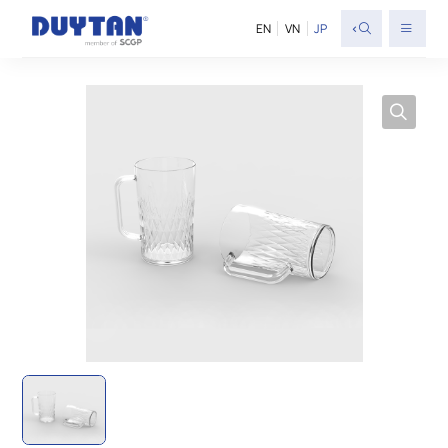
<
EN
VN
JP