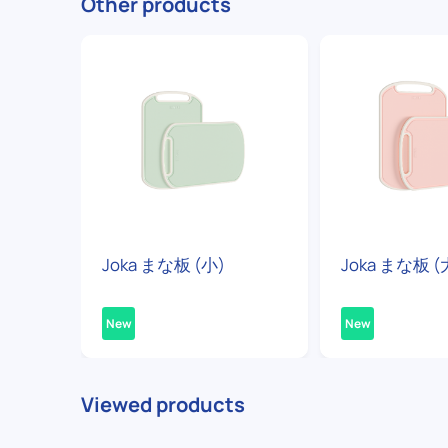
Other products
Joka まな板 (小)
Joka まな板 (
New
New
Viewed products