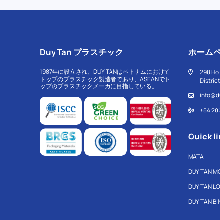
Duy Tan プラスチック
ホーム
1987年に設立され、DUY TANはベトナムにおけて
298 Ho 
トップのプラスチック製造者であり、ASEANでト
Distric
ップのプラスチックメーカに目指している。
info@d
+84 28
Quick li
MATA
DUY TAN M
DUY TAN L
DUY TAN B