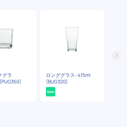
クグラ
ロンググラス- 415ml
マグカ
(PUG350)
(BUG320)
(PUG3
New
New