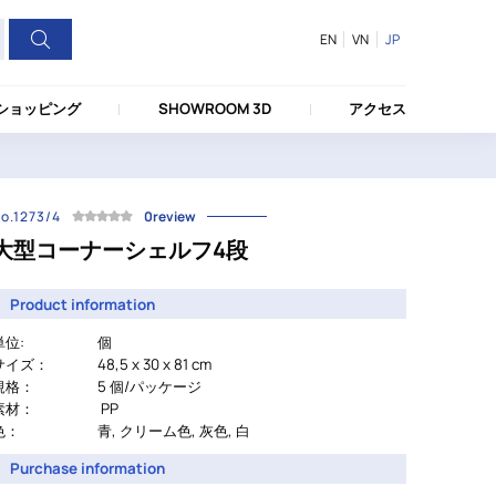
EN
VN
JP
ショッピング
SHOWROOM 3D
アクセス
o.1273/4
0review
大型コーナーシェルフ4段
Product information
単位:
個
サイズ：
48,5 x 30 x 81 cm
規格：
5 個/パッケージ
素材：
PP
色：
青, クリーム色, 灰色, 白
Purchase information