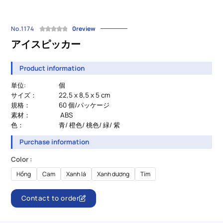
No.1174
0review
アイスピッカー
Product information
単位:
個
サイズ：
22,5 x 8,5 x 5 cm
規格：
60 個/パッケージ
素材：
ABS
色：
青/ 橙色/ 桃色/ 緑/ 紫
Purchase information
Color :
Hồng
Cam
Xanh lá
Xanh dương
Tím
Contact to order