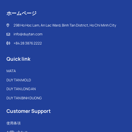
ホームページ
298 Ho Hoc Lam, An Lac Ward, Binh Tan District, Ho Chi Minh City
info@duytan.com
+84 28 3876 2222
Quick link
MATA
DUY TAN MOLD
DUY TAN LONG AN
DUY TAN BINH DUONG
Customer Support
使用条項