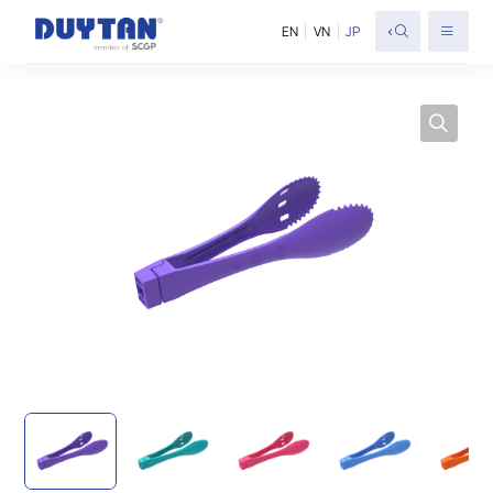
<
EN
VN
JP