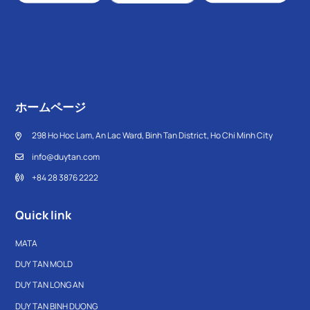
ホームページ
298 Ho Hoc Lam, An Lac Ward, Binh Tan District, Ho Chi Minh City
info@duytan.com
+84 28 3876 2222
Quick link
MATA
DUY TAN MOLD
DUY TAN LONG AN
DUY TAN BINH DUONG