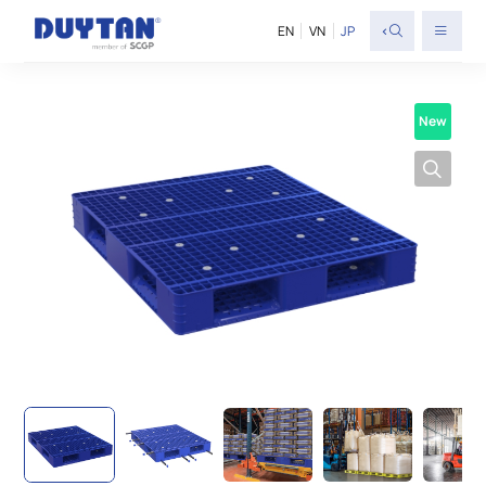
<
EN
VN
JP
New