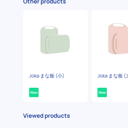
Other products
Joka まな板 (小)
Joka まな板 (
New
New
Viewed products