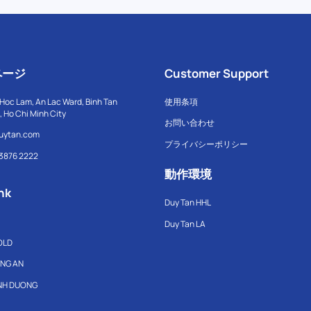
ページ
Customer Support
Hoc Lam, An Lac Ward, Binh Tan
使用条項
t, Ho Chi Minh City
お問い合わせ
uytan.com
プライバシーポリシー
 3876 2222
動作環境
nk
Duy Tan HHL
Duy Tan LA
OLD
ONG AN
INH DUONG