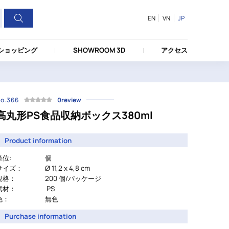
EN
VN
JP
ショッピング
SHOWROOM 3D
アクセス
o.366
0review
高丸形PS食品収納ボックス380ml
Product information
単位:
個
サイズ：
Ø 11,2 x 4,8 cm
規格：
200 個/パッケージ
素材：
PS
色：
無色
Purchase information