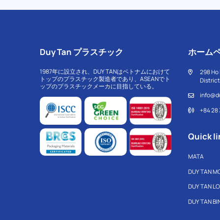
Duy Tan プラスチック
ホーム
1987年に設立され、DUY TANはベトナムにおけて
298 Ho 
トップのプラスチック製造者であり、ASEANでト
Distric
ップのプラスチックメーカに目指している。
info@d
+84 28
Quick li
MATA
DUY TAN M
DUY TAN L
DUY TAN B