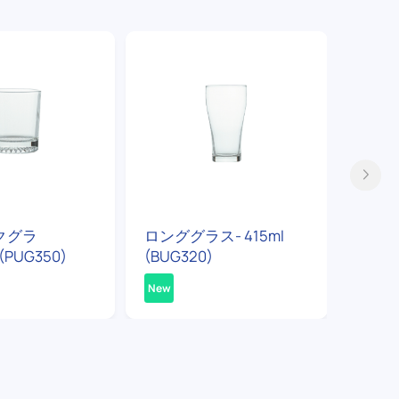
クグラ
ロンググラス- 415ml
マグカ
(PUG350)
(BUG320)
(PUG3
New
New