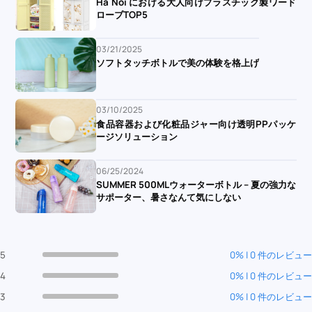
Ha Noi における大人向けプラスチック製ワード
ローブTOP5
03/21/2025
ソフトタッチボトルで美の体験を格上げ
03/10/2025
食品容器および化粧品ジャー向け透明PPパッケ
ージソリューション
06/25/2024
SUMMER 500MLウォーターボトル – 夏の強力な
サポーター、暑さなんて気にしない
5
0% | 0 件のレビュー
4
0% | 0 件のレビュー
3
0% | 0 件のレビュー