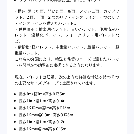
フットロック付きの特別に設計されたパレット…
- 構造: 閉じた面、開いた面、綿面、メッシュ面、カップフ
ット、2 面、1 面、2 つのリフティング ライン、4 つのリフ
ティング ラインを備えたパレット...
・使用目的：輸出用パレット、古いパレット、使用済みパ
レット、流動化パレット、フォークリフト用パレットな
ど。
- 積載物: 軽パレット、中重量パレット、重量パレット、超
重量パレット。
これらの分類により、輸送と保管のニーズに適したパレッ
トを簡単かつ効率的に選択できるようになります。
現在、パレットは通常、次のような詳細な寸法を持つ 6 つ
の主要なサイズ グループで生産されています。
長さ1m×幅1m×高さ0.135m
長さ1.1m×幅1.1m×高さ0.14m
長さ1,219m×幅1m×高さ0.14m
長さ1.2m×幅0.9m×高さ0.135m
長さ1.1m×幅1.1m×高さ0.12m
長さ1.2m×幅1m×高さ0.15m