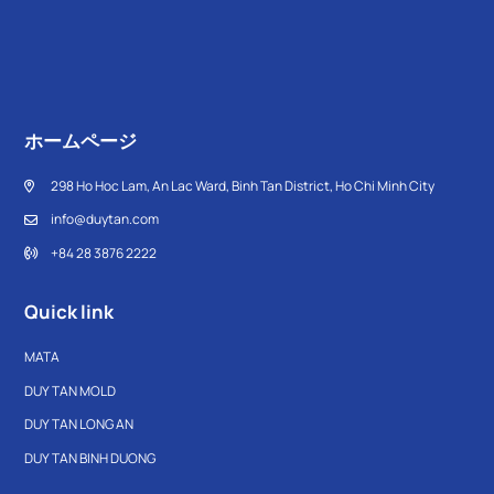
ホームページ
298 Ho Hoc Lam, An Lac Ward, Binh Tan District, Ho Chi Minh City
info@duytan.com
+84 28 3876 2222
Quick link
MATA
DUY TAN MOLD
DUY TAN LONG AN
DUY TAN BINH DUONG