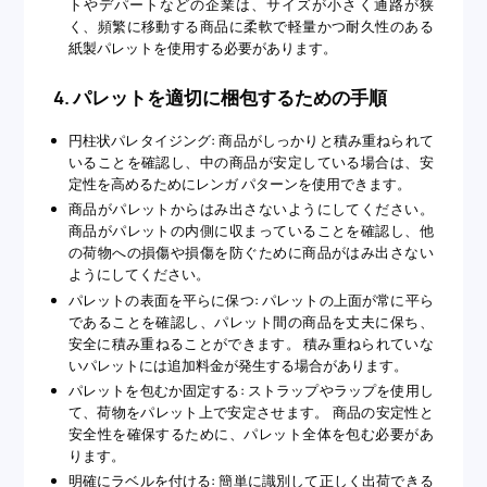
トやデパートなどの企業は、サイズが小さく通路が狭
く、頻繁に移動する商品に柔軟で軽量かつ耐久性のある
紙製パレットを使用する必要があります。
4. パレットを適切に梱包するための手順
円柱状パレタイジング: 商品がしっかりと積み重ねられて
いることを確認し、中の商品が安定している場合は、安
定性を高めるためにレンガ パターンを使用できます。
商品がパレットからはみ出さないようにしてください。
商品がパレットの内側に収まっていることを確認し、他
の荷物への損傷や損傷を防ぐために商品がはみ出さない
ようにしてください。
パレットの表面を平らに保つ: パレットの上面が常に平ら
であることを確認し、パレット間の商品を丈夫に保ち、
安全に積み重ねることができます。 積み重ねられていな
いパレットには追加料金が発生する場合があります。
パレットを包むか固定する: ストラップやラップを使用し
て、荷物をパレット上で安定させます。 商品の安定性と
安全性を確保するために、パレット全体を包む必要があ
ります。
明確にラベルを付ける: 簡単に識別して正しく出荷できる