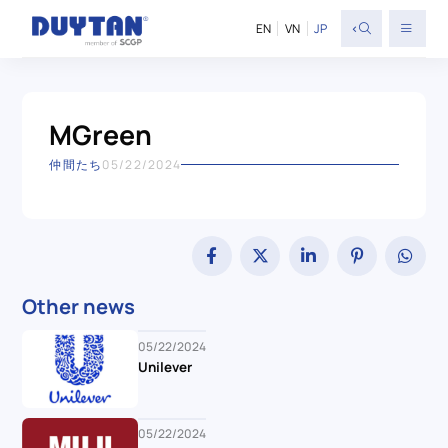
<
EN
VN
JP
MGreen
仲間たち
05/22/2024
Other news
05/22/2024
Unilever
05/22/2024