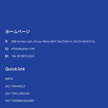
ホームページ
298 Ho Hoc Lam, An Lac Ward, Binh Tan District, Ho Chi Minh City
info@duytan.com
+84 28 3876 2222
Quick link
MATA
DUY TAN MOLD
DUY TAN LONG AN
DUY TAN BINH DUONG