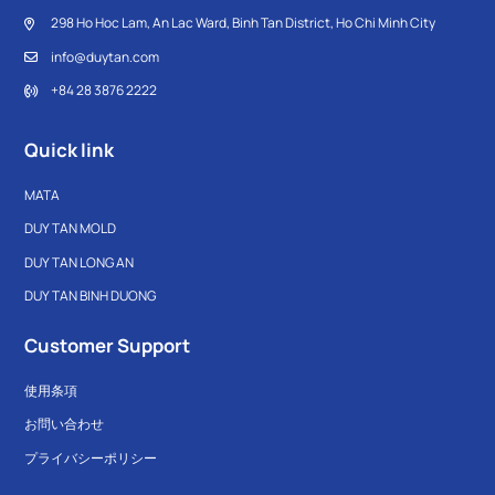
298 Ho Hoc Lam, An Lac Ward, Binh Tan District, Ho Chi Minh City
info@duytan.com
+84 28 3876 2222
Quick link
MATA
DUY TAN MOLD
DUY TAN LONG AN
DUY TAN BINH DUONG
Customer Support
使用条項
お問い合わせ
プライバシーポリシー