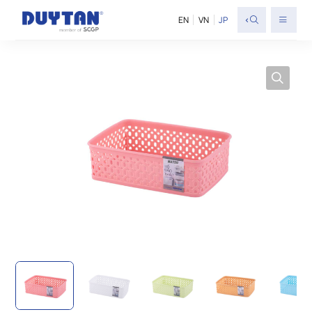
<
EN
VN
JP