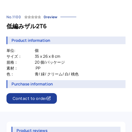
No.1100
0review
低編みザル2T6
Product information
単位:
個
サイズ：
35 x 26 x 8 cm
規格：
20 個/パッケージ
素材：
PP
色：
青/ 緑/ クリーム/ 白/ 桃色
Purchase information
Contact to order
Product reviews