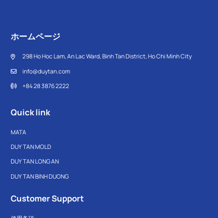
ホームページ
298 Ho Hoc Lam, An Lac Ward, Binh Tan District, Ho Chi Minh City
info@duytan.com
+84 28 3876 2222
Quick link
MATA
DUY TAN MOLD
DUY TAN LONG AN
DUY TAN BINH DUONG
Customer Support