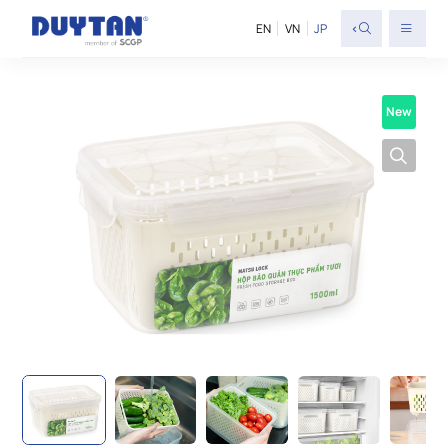
<
EN
VN
JP
New