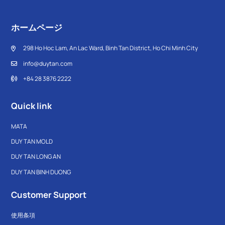
ホームページ
298 Ho Hoc Lam, An Lac Ward, Binh Tan District, Ho Chi Minh City
info@duytan.com
+84 28 3876 2222
Quick link
MATA
DUY TAN MOLD
DUY TAN LONG AN
DUY TAN BINH DUONG
Customer Support
使用条項