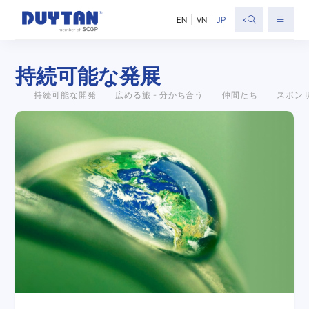
<
EN
VN
JP
持続可能な発展
持続可能な開発
広める旅 - 分かち合う
仲間たち
スポン