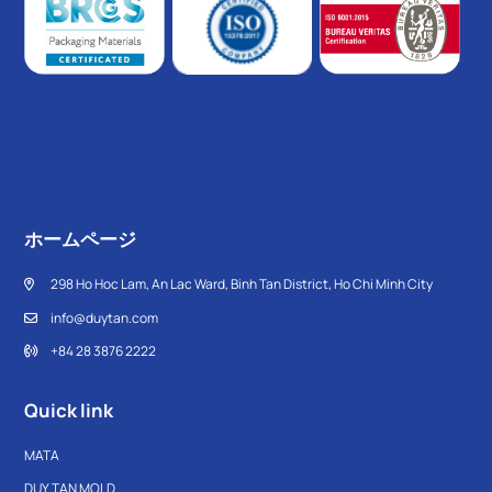
ホームページ
298 Ho Hoc Lam, An Lac Ward, Binh Tan District, Ho Chi Minh City
info@duytan.com
+84 28 3876 2222
Quick link
MATA
DUY TAN MOLD