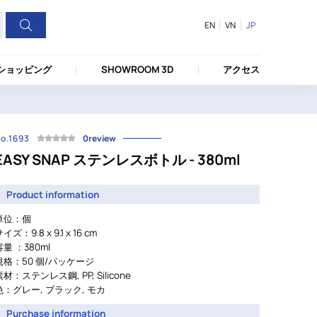
EN
VN
JP
ショッピング
SHOWROOM 3D
アクセス
o.1693
0review
EASY SNAP ステンレスボトル - 380ml
Product information
単位：個
イズ：9.8 x 9.1 x 16 cm
容量 ：380ml
規格：50 個/パッケージ
素材：ステンレス鋼, PP, Silicone
色：グレー, ブラック, モカ
Purchase information