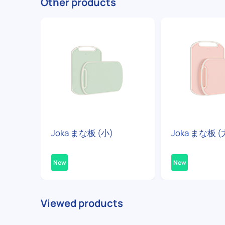
Other products
Joka まな板 (小)
Joka まな板 (
New
New
Viewed products