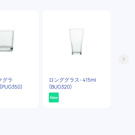
クグラ
ロンググラス- 415ml
マグカ
(PUG350)
(BUG320)
(PUG3
New
New