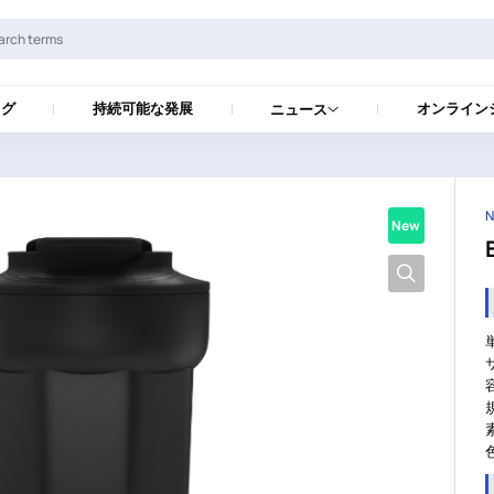
ログ
持続可能な発展
オンライン
ニュース
N
New
サ