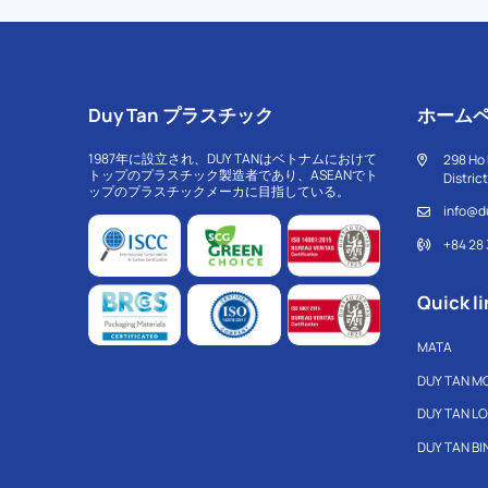
Duy Tan プラスチック
ホーム
1987年に設立され、DUY TANはベトナムにおけて
298 Ho 
トップのプラスチック製造者であり、ASEANでト
Distric
ップのプラスチックメーカに目指している。
info@d
+84 28
Quick li
MATA
DUY TAN M
DUY TAN L
DUY TAN B