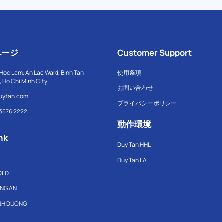
ページ
Customer Support
Hoc Lam, An Lac Ward, Binh Tan
使用条項
t, Ho Chi Minh City
お問い合わせ
uytan.com
プライバシーポリシー
 3876 2222
動作環境
nk
Duy Tan HHL
Duy Tan LA
OLD
ONG AN
INH DUONG