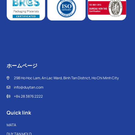
ホームページ
298 Ho Hoc Lam, An Lac Ward, Binh Tan District, Ho Chi Minh City
info@duytan.com
+84 28 3876 2222
Quick link
MATA
DUY TAN MOLD