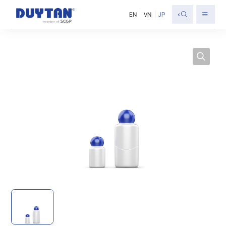
<
EN
VN
JP