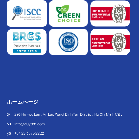
ホームページ
298 Ho Hoc Lam, An Lac Ward, Binh Tan District, Ho Chi Minh City
info@duytan.com
+84 28 3876 2222