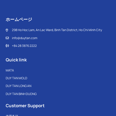
ホームページ
298 Ho Hoc Lam, An Lac Ward, Binh Tan District, Ho Chi Minh City
info@duytan.com
+84 28 3876 2222
Quick link
MATA
DUY TAN MOLD
DUY TAN LONG AN
DUY TAN BINH DUONG
Customer Support