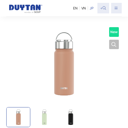
<
EN
VN
JP
New