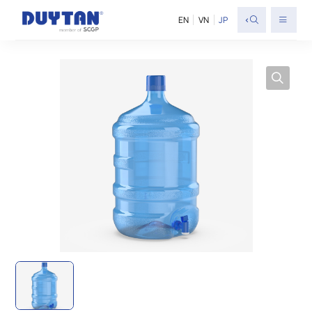
<
EN
VN
JP