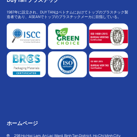
1987年に設立され、DUY TANはベトナムにおけてトップのプラスチック製
造者であり、ASEANでトップのプラスチックメーカに目指している。
ホームページ
298 Ho Hoc Lam, An Lac Ward, Binh Tan District, Ho Chi Minh City