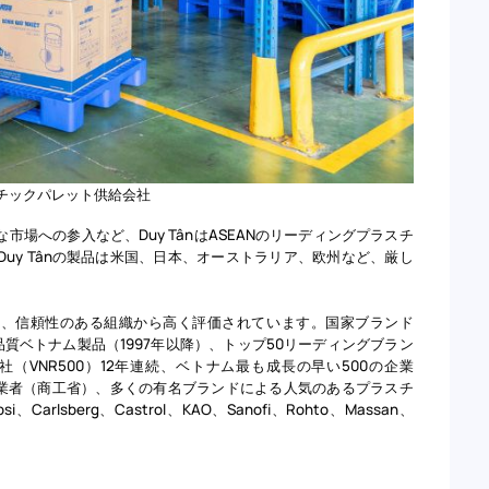
ラスチックパレット供給会社
場への参入など、Duy TânはASEANのリーディングプラスチ
uy Tânの製品は米国、日本、オーストラリア、欧州など、厳し
おり、信頼性のある組織から高く評価されています。国家ブランド
続での高品質ベトナム製品（1997年以降）、トップ50リーディングブラン
500社（VNR500）12年連続、ベトナム最も成長の早い500の企業
輸出業者（商工省）、多くの有名ブランドによる人気のあるプラスチ
Carlsberg、Castrol、KAO、Sanofi、Rohto、Massan、