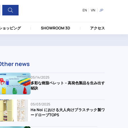
EN
VN
JP
ショッピング
SHOWROOM 3D
アクセス
Other news
05/14/2025
多彩な樹脂ペレット – 高発色製品を生み出す
秘訣
05/03/2025
Ha Noi における大人向けプラスチック製ワ
ードローブTOP5