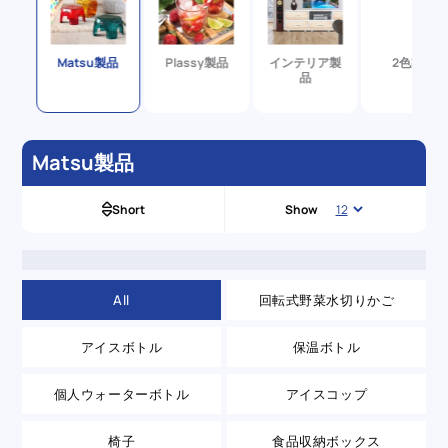
Y製
Matsu製品
Plassy製品
インテリア製
2色製品
品
Matsu製品
Short
Show
All
回転式野菜水切りかご
アイスボトル
保温ボトル
個人ウォーターボトル
アイスコップ
椅子
食品収納ボックス