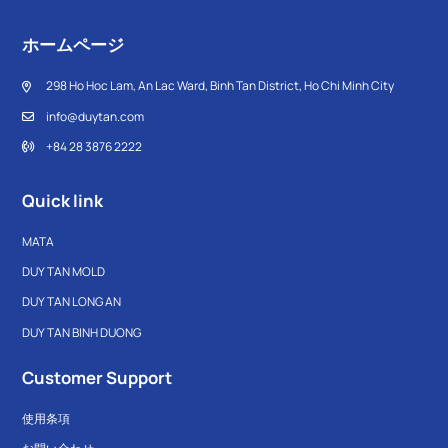
ホームページ
298 Ho Hoc Lam, An Lac Ward, Binh Tan District, Ho Chi Minh City
info@duytan.com
+84 28 3876 2222
Quick link
MATA
DUY TAN MOLD
DUY TAN LONG AN
DUY TAN BINH DUONG
Customer Support
使用条項