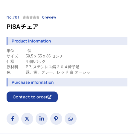
No.701
0review
PISAチェア
Product information
単位 個
サイズ
59,5 x 55 x 85
センチ
仕様
		4 
個/パック
原材料
	PP, ステンレス鋼３０４椅子足
色
緑、黄、グレー、レッド 白 オーシャ
Purchase information
Contact to order