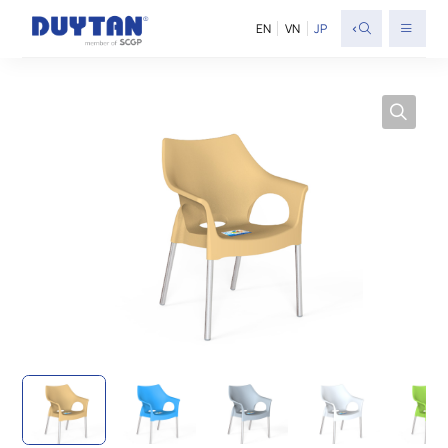
<
EN
VN
JP