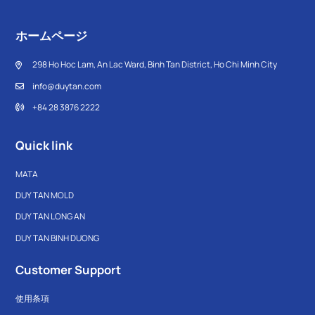
ホームページ
298 Ho Hoc Lam, An Lac Ward, Binh Tan District, Ho Chi Minh City
info@duytan.com
+84 28 3876 2222
Quick link
MATA
DUY TAN MOLD
DUY TAN LONG AN
DUY TAN BINH DUONG
Customer Support
使用条項