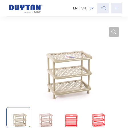
<
EN
VN
JP