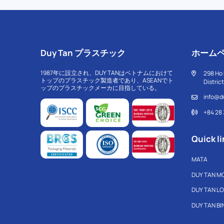
Duy Tan プラスチック
ホーム
1987年に設立され、DUY TANはベトナムにおけて
298 Ho 
トップのプラスチック製造者であり、ASEANでト
Distric
ップのプラスチックメーカに目指している。
info@d
+84 28
Quick li
MATA
DUY TAN M
DUY TAN L
DUY TAN B