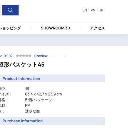
EN
VN
JP
ショッピング
SHOWROOM 3D
アクセス
o.0997
0review
矩形バスケット45
Product information
単位:
個
サイズ：
63,4 x 42,7 x 23,9 cm
規格：
5 個/パッケージ
素材：
PP
色：
透明な白
Purchase information