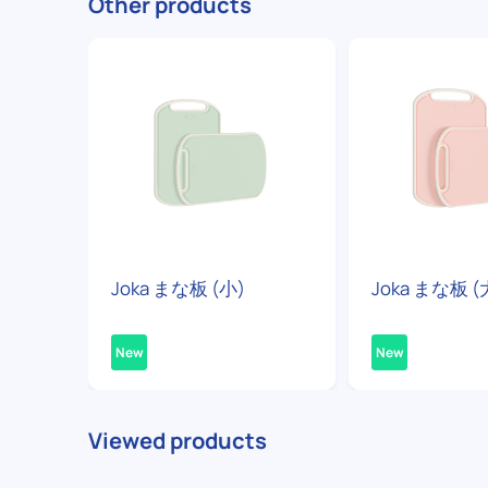
Other products
Joka まな板 (小)
Joka まな板 (
New
New
Viewed products