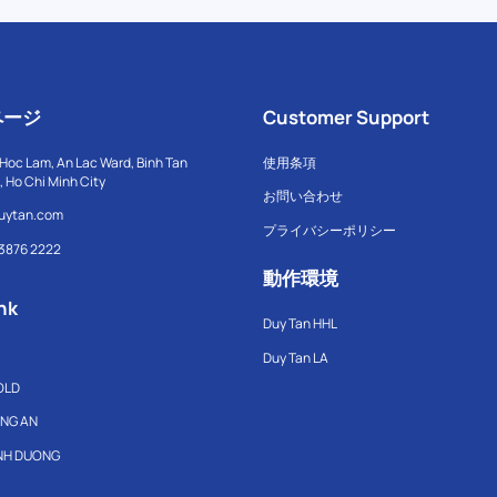
ページ
Customer Support
Hoc Lam, An Lac Ward, Binh Tan
使用条項
t, Ho Chi Minh City
お問い合わせ
uytan.com
プライバシーポリシー
 3876 2222
動作環境
nk
Duy Tan HHL
Duy Tan LA
OLD
ONG AN
INH DUONG