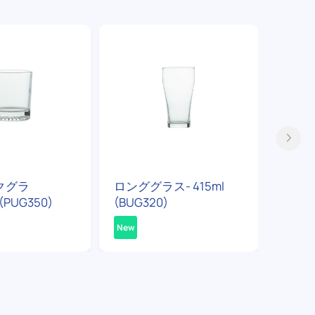
クグラ
ロンググラス- 415ml
マグカ
(PUG350)
(BUG320)
(PUG3
New
New