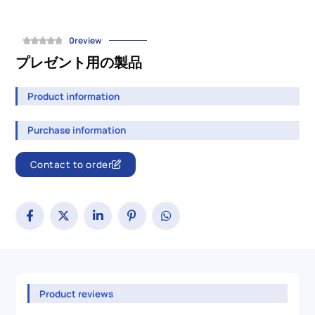
0review
プレゼント用の製品
Product information
Purchase information
Contact to order
Product reviews