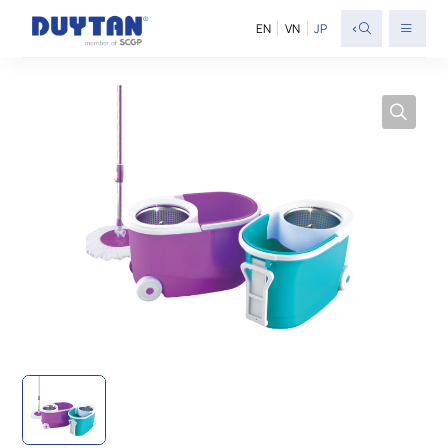
<
EN
VN
JP