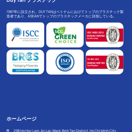
1987年に設立され、DUY TANはベトナムにおけてトップのプラスチック製
造者であり、ASEANでトップのプラスチックメーカに目指している。
ホームページ
298 Ho Hoc Lam, An Lac Ward, Binh Tan District, Ho Chi Minh City